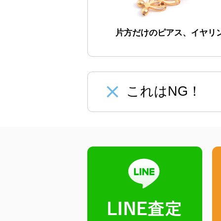
片方だけのピアス、イヤリ
close
これはNG！