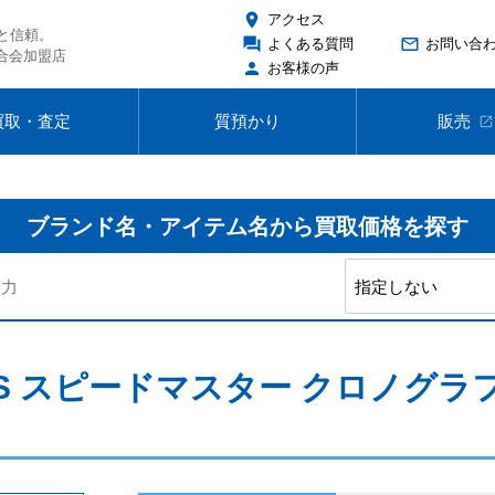
place
アクセス
と信頼。
forum
mail_outline
よくある質問
お問い合
合会加盟店
person
お客様の声
買取・査定
質預かり
販売
open_in_new
ブランド名・アイテム名から
買取価格を探す
SS スピードマスター クロノグラフ 自