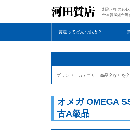
創業60年の安心
全国質屋組合連
質屋ってどんなお店？
オメガ OMEGA 
古A級品