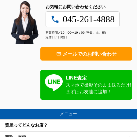
お気軽にお問い合わせください
045-261-4888
local_phone
営業時間／10：00〜19：00 (平日、土、祝)
定休日／日曜日
メールでのお問い合わせ
mail_outline
LINE査定
スマホで撮影
そのまま送るだけ!
まずはお友達に追加！
メニュー
質屋ってどんなお店？