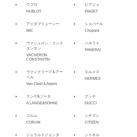
ウブロ
ピアジェ
HUBLOT
PIAGET
アイダブリューシー
ショパール
IWC
Chopard
ヴァシュロン・コンス
パネライ
タンタン
PANERAI
VACHERON
CONSTANTIN
ヴァンクリーフ＆アー
エルメス
ペル
HERMES
Van Cleef & Arpels
ランゲ&ゾーネ
グッチ
A.LANGE&SOHNE
GUCCI
コルム
シチズン
CORUM
CITIZEN
ジェラルドジェンタ
シャネル