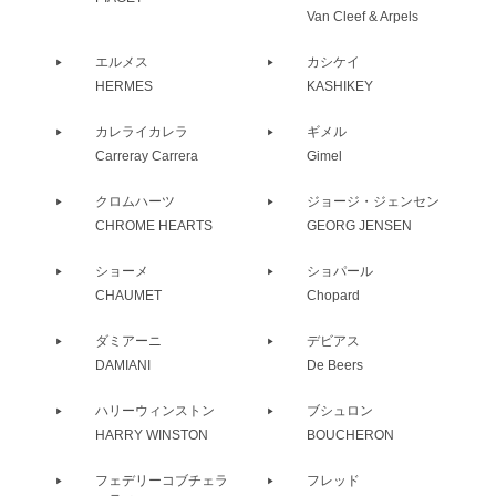
Van Cleef & Arpels
エルメス
カシケイ
HERMES
KASHIKEY
カレライカレラ
ギメル
Carreray Carrera
Gimel
クロムハーツ
ジョージ・ジェンセン
CHROME HEARTS
GEORG JENSEN
ショーメ
ショパール
CHAUMET
Chopard
ダミアーニ
デビアス
DAMIANI
De Beers
ハリーウィンストン
ブシュロン
HARRY WINSTON
BOUCHERON
フェデリーコブチェラ
フレッド