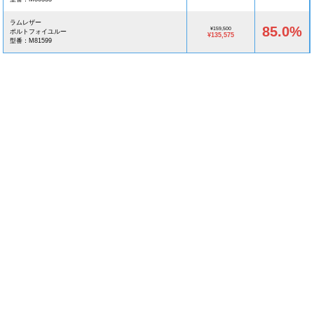
ラムレザー
85.0%
¥159,500
ポルトフォイユルー
¥135,575
型番：M81599