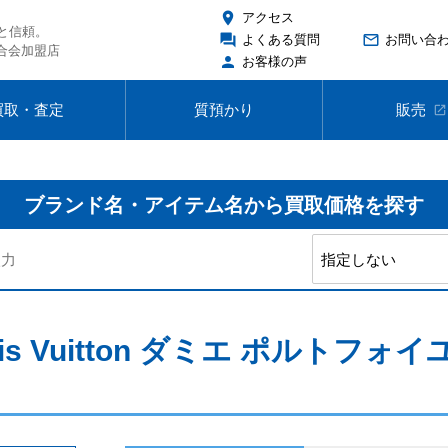
place
アクセス
と信頼。
forum
mail_outline
よくある質問
お問い合
合会加盟店
person
お客様の声
買取・査定
質預かり
販売
open_in_new
ブランド名・アイテム名から
買取価格を探す
is Vuitton ダミエ ポルトフォ