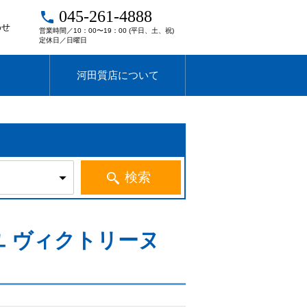
045-261-4888
local_phone
わせ
営業時間／10：00〜19：00 (平日、土、祝)
定休日／日曜日
河田質店について
イユ ヴィクトリーヌ