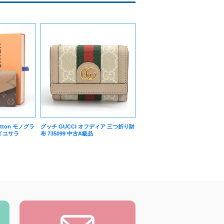
itton モノグラ
グッチ GUCCI オフディア 三つ折り財
イユサラ
布 735099 中古A級品