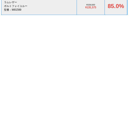
ラムレザー
85.0%
¥159,500
ポルトフォイユルー
¥135,575
型番：M81599