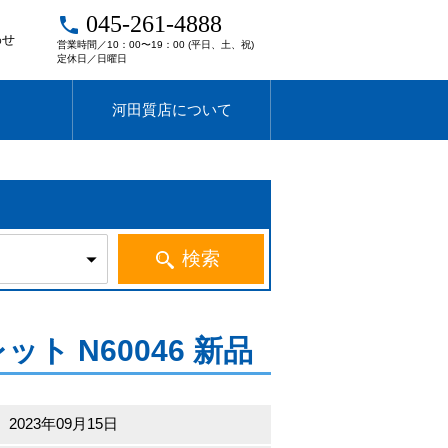
045-261-4888
local_phone
わせ
営業時間／10：00〜19：00 (平日、土、祝)
定休日／日曜日
河田質店について
ット N60046 新品
2023年09月15日