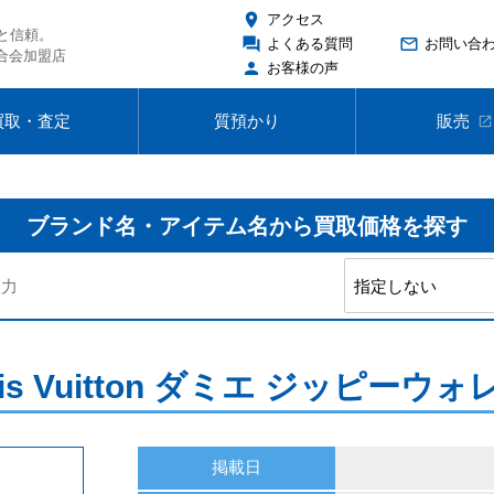
place
アクセス
と信頼。
forum
mail_outline
よくある質問
お問い合
合会加盟店
person
お客様の声
買取・査定
質預かり
販売
open_in_new
ブランド名・アイテム名から
買取価格を探す
s Vuitton ダミエ ジッピーウォレ
掲載日