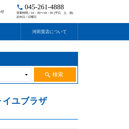
045-261-4888
local_phone
わせ
営業時間／10：00〜19：00 (平日、土、祝)
定休日／日曜日
河田質店について
トフォイユブラザ