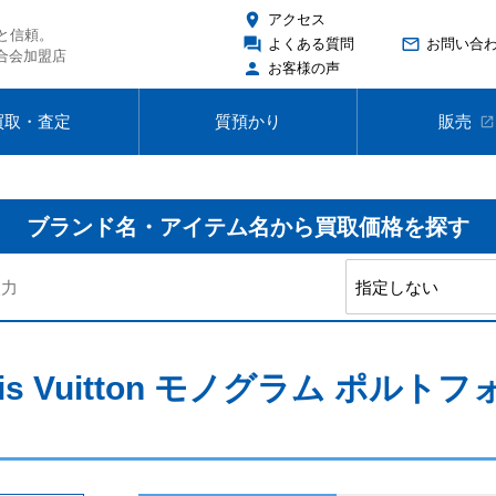
place
アクセス
と信頼。
forum
mail_outline
よくある質問
お問い合
合会加盟店
person
お客様の声
買取・査定
質預かり
販売
open_in_new
ブランド名・アイテム名から
買取価格を探す
is Vuitton モノグラム ポル