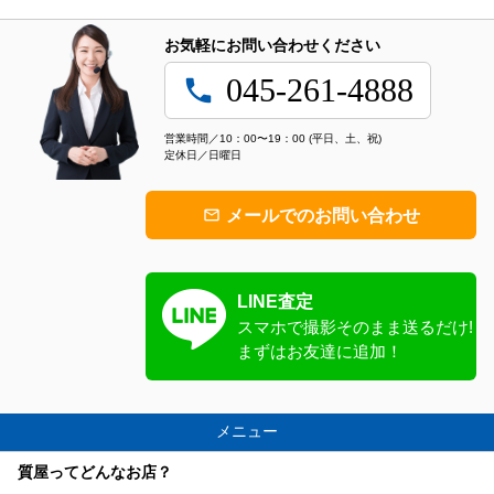
お気軽にお問い合わせください
045-261-4888
local_phone
営業時間／10：00〜19：00 (平日、土、祝)
定休日／日曜日
メールでのお問い合わせ
mail_outline
LINE査定
スマホで撮影
そのまま送るだけ!
まずはお友達に追加！
メニュー
質屋ってどんなお店？