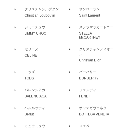
クリスチャンルブタン
サンローラン
Christian Louboutin
Saint Laurent
ジミーチュウ
ステラマッカートニー
JIMMY CHOO
STELLA
McCARTNEY
セリーヌ
クリスチャンディオー
ル
CELINE
Christian Dior
トッズ
バーバリー
TODS
BURBERRY
バレンシアガ
フェンディ
BALENCIAGA
FENDI
ベルルッティ
ボッテガヴェネタ
Berluti
BOTTEGA VENETA
ミュウミュウ
ロエベ