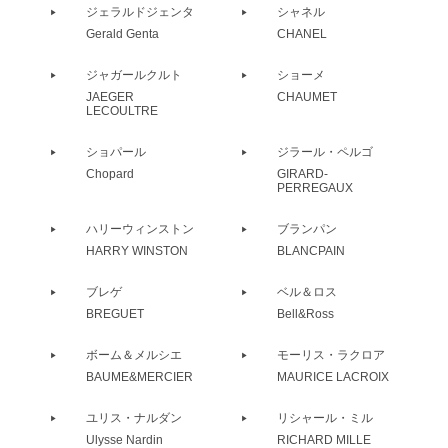
ジェラルドジェンタ
シャネル
Gerald Genta
CHANEL
ジャガールクルト
ショーメ
JAEGER
CHAUMET
LECOULTRE
ショパール
ジラール・ペルゴ
Chopard
GIRARD-
PERREGAUX
ハリーウィンストン
ブランパン
HARRY WINSTON
BLANCPAIN
ブレゲ
ベル＆ロス
BREGUET
Bell&Ross
ボーム＆メルシエ
モーリス・ラクロア
BAUME&MERCIER
MAURICE LACROIX
ユリス・ナルダン
リシャール・ミル
Ulysse Nardin
RICHARD MILLE