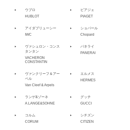
ウブロ
ピアジェ
HUBLOT
PIAGET
アイダブリューシー
ショパール
IWC
Chopard
ヴァシュロン・コンス
パネライ
タンタン
PANERAI
VACHERON
CONSTANTIN
ヴァンクリーフ＆アー
エルメス
ペル
HERMES
Van Cleef & Arpels
ランゲ&ゾーネ
グッチ
A.LANGE&SOHNE
GUCCI
コルム
シチズン
CORUM
CITIZEN