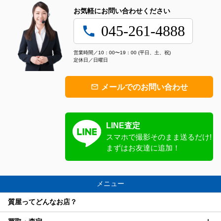
お気軽にお問い合わせください
045-261-4888
local_phone
営業時間／10：00〜19：00 (平日、土、祝)
定休日／日曜日
メールでのお問い合わせ
mail_outline
LINE査定
スマホで撮影
そのまま送るだけ!
まずはお友達に追加！
メニュー
質屋ってどんなお店？