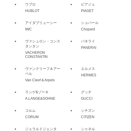
ウブロ
ピアジェ
HUBLOT
PIAGET
アイダブリューシー
ショパール
IWC
Chopard
ヴァシュロン・コンス
パネライ
タンタン
PANERAI
VACHERON
CONSTANTIN
ヴァンクリーフ＆アー
エルメス
ペル
HERMES
Van Cleef & Arpels
ランゲ&ゾーネ
グッチ
A.LANGE&SOHNE
GUCCI
コルム
シチズン
CORUM
CITIZEN
ジェラルドジェンタ
シャネル