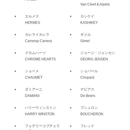
Van Cleef & Arpels
エルメス
カシケイ
HERMES
KASHIKEY
カレライカレラ
ギメル
Carreray Carrera
Gimel
クロムハーツ
ジョージ・ジェンセン
CHROME HEARTS
GEORG JENSEN
ショーメ
ショパール
CHAUMET
Chopard
ダミアーニ
デビアス
DAMIANI
De Beers
ハリーウィンストン
ブシュロン
HARRY WINSTON
BOUCHERON
フェデリーコブチェラ
フレッド